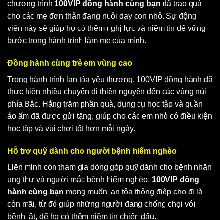
chương trình
100VIP đồng hành cùng bạn
đã trao quà
cho các mẹ đơn thân đang nuôi dạy con nhỏ. Sự động
viên này sẽ giúp họ có thêm nghị lực và niềm tin để vững
bước trong hành trình làm mẹ của mình.
Đồng hành cùng trẻ em vùng cao
Trong hành trình lan tỏa yêu thương, 100VIP đồng hành đã
thực hiện nhiều chuyến đi thiện nguyện đến các vùng núi
phía Bắc. Hằng trăm phần quà, dụng cụ học tập và quần
áo ấm đã được gửi tặng, giúp cho các em nhỏ có điều kiện
học tập và vui chơi tốt hơn mỗi ngày.
Hỗ trợ quỹ dành cho người bệnh hiểm nghèo
Liên minh còn tham gia đóng góp quỹ dành cho bệnh nhân
ung thư và người mắc bệnh hiểm nghèo.
100VIP đồng
hành cùng bạn
mong muốn lan tỏa thông điệp cho đi là
còn mãi, từ đó giúp những người đang chống chọi với
bệnh tật, để họ có thêm niềm tin chiến đấu.