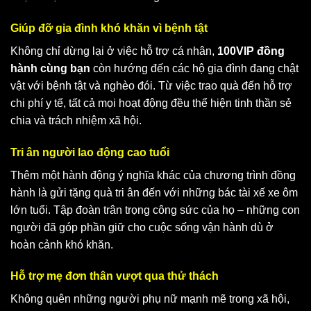
Giúp đỡ gia đình khó khăn vì bệnh tật
Không chỉ dừng lại ở việc hỗ trợ cá nhân,
100VIP đồng
hành cùng bạn
còn hướng đến các hộ gia đình đang chật
vật với bệnh tật và nghèo đói. Từ việc trao quà đến hỗ trợ
chi phí y tế, tất cả mọi hoạt động đều thể hiện tinh thần sẻ
chia và trách nhiệm xã hội.
Tri ân người lao động cao tuổi
Thêm một hành động ý nghĩa khác của chương trình đồng
hành là gửi tặng quà tri ân đến với những bác tài xế xe ôm
lớn tuổi. Tập đoàn trân trọng công sức của họ – những con
người đã góp phần giữ cho cuộc sống vận hành dù ở
hoàn cảnh khó khăn.
Hỗ trợ mẹ đơn thân vượt qua thử thách
Không quên những người phụ nữ mạnh mẽ trong xã hội,