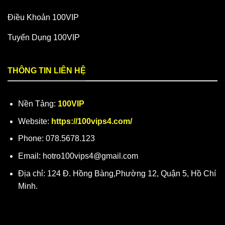
Điều Khoản 100VIP
Tuyển Dụng 100VIP
THÔNG TIN LIÊN HỆ
Nền Tảng:
100VIP
Website:
https://100vips4.com/
Phone: 078.5678.123
Email:
hotro100vips4@gmail.com
Địa chỉ: 124 Đ. Hồng Bàng,Phường 12, Quận 5, Hồ Chí
Minh.