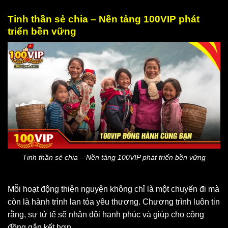
Tinh thần sẻ chia – Nền tảng 100VIP phát
triển bền vững
Tinh thần sẻ chia – Nền tảng 100VIP phát triển bền vững
Mỗi hoạt động thiện nguyện không chỉ là một chuyến đi mà
còn là hành trình lan tỏa yêu thương. Chương trình luôn tin
rằng, sự tử tế sẽ nhân đôi hạnh phúc và giúp cho cộng
đồng gắn kết hơn.