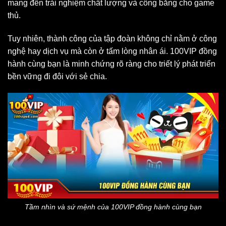
mang đến trải nghiệm chất lượng và công bằng cho game
thủ.
Tuy nhiên, thành công của tập đoàn không chỉ nằm ở công
nghệ hay dịch vụ mà còn ở tấm lòng nhân ái. 100VIP đồng
hành cùng bạn là minh chứng rõ ràng cho triết lý phát triển
bền vững đi đôi với sẻ chia.
Tầm nhìn và sứ mệnh của 100VIP đồng hành cùng bạn