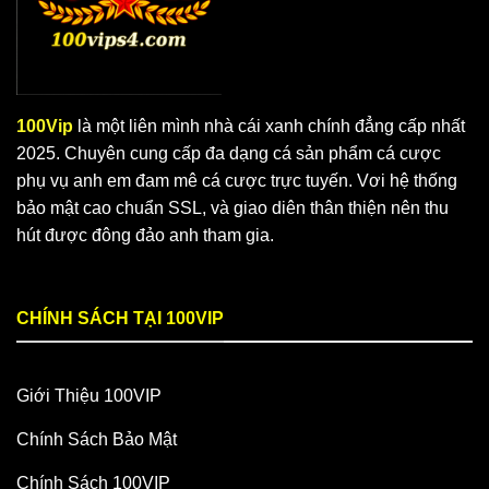
100Vip
là một liên mình nhà cái xanh chính đẳng cấp nhất
2025. Chuyên cung cấp đa dạng cá sản phẩm cá cược
phụ vụ anh em đam mê cá cược trực tuyến. Vơi hệ thống
bảo mật cao chuẩn SSL, và giao diên thân thiện nên thu
hút được đông đảo anh tham gia.
CHÍNH SÁCH TẠI 100VIP
Giới Thiệu 100VIP
Chính Sách Bảo Mật
Chính Sách 100VIP