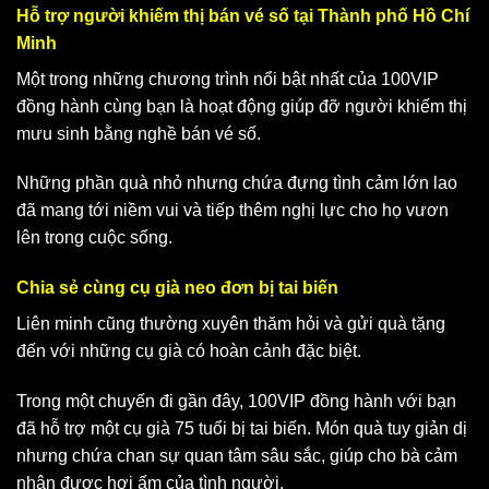
Hỗ trợ người khiếm thị bán vé số tại Thành phố Hồ Chí
Minh
Một trong những chương trình nổi bật nhất của 100VIP
đồng hành cùng bạn là hoạt động giúp đỡ người khiếm thị
mưu sinh bằng nghề bán vé số.
Những phần quà nhỏ nhưng chứa đựng tình cảm lớn lao
đã mang tới niềm vui và tiếp thêm nghị lực cho họ vươn
lên trong cuộc sống.
Chia sẻ cùng cụ già neo đơn bị tai biến
Liên minh cũng thường xuyên thăm hỏi và gửi quà tặng
đến với những cụ già có hoàn cảnh đặc biệt.
Trong một chuyến đi gần đây, 100VIP đồng hành với bạn
đã hỗ trợ một cụ già 75 tuổi bị tai biến. Món quà tuy giản dị
nhưng chứa chan sự quan tâm sâu sắc, giúp cho bà cảm
nhận được hơi ấm của tình người.