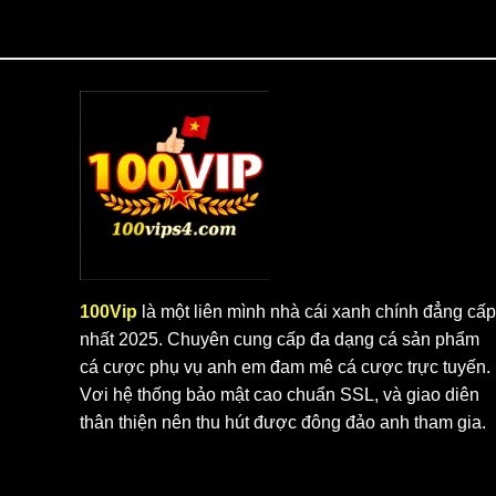
100Vip
là một liên mình nhà cái xanh chính đẳng cấp
nhất 2025. Chuyên cung cấp đa dạng cá sản phẩm
cá cược phụ vụ anh em đam mê cá cược trực tuyến.
Vơi hệ thống bảo mật cao chuẩn SSL, và giao diên
thân thiện nên thu hút được đông đảo anh tham gia.