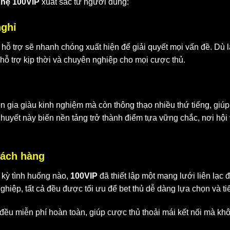
n hệ 100VIP
xuất sắc từ người dùng:
nghỉ
ũ hỗ trợ sẽ nhanh chóng xuất hiện để giải quyết mọi vấn đề. Dù 
ỗ trợ kịp thời và chuyên nghiệp cho mọi cược thủ.
 gia giàu kinh nghiệm mà còn thông thạo nhiều thứ tiếng, giúp 
huyết này biến nền tảng trở thành điểm tựa vững chắc, nơi hội 
hách hàng
 kỳ tình huống nào,
100VIP
đã thiết lập một mạng lưới liên lạc 
ghiệp, tất cả đều được tối ưu để bet thủ dễ dàng lựa chọn và ti
đều miễn phí hoàn toàn, giúp cược thủ thoải mái kết nối mà khôn