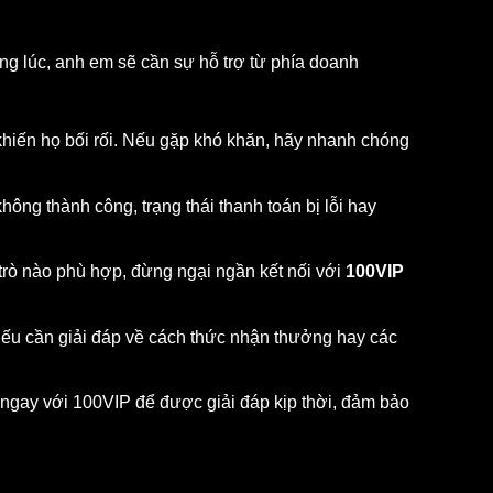
ng lúc, anh em sẽ cần sự hỗ trợ từ phía doanh
khiến họ bối rối. Nếu gặp khó khăn, hãy nhanh chóng
hông thành công, trạng thái thanh toán bị lỗi hay
 trò nào phù hợp, đừng ngại ngần kết nối với
100VIP
Nếu cần giải đáp về cách thức nhận thưởng hay các
ệ ngay với 100VIP để được giải đáp kịp thời, đảm bảo