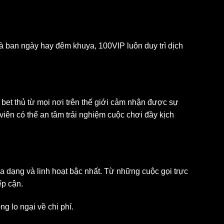
là ban ngày hay đêm khuya, 100VIP luôn duy trì dịch
bet thủ từ mọi nơi trên thế giới cảm nhận được sự
viên có thể an tâm trải nghiệm cuộc chơi đầy kịch
đa dạng và linh hoạt bậc nhất. Từ những cuộc gọi trực
ếp cận.
g lo ngại về chi phí.