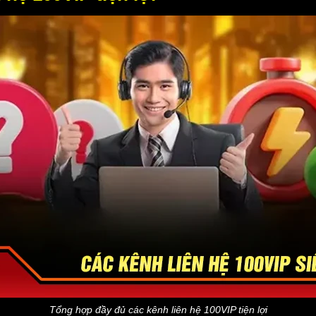
Tổng hợp đầy đủ các kênh liên hệ 100VIP tiện lợi