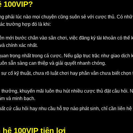
ệ 100VIP?
ông phải lúc nào mọi chuyện cũng suôn sẻ với cược thủ. Có nhữ
c trường hợp đó là khi:
n mới bước chân vào sân chơi, việc đăng ký tài khoản có thể 
và chính xác nhất.
quan trọng nhất trong cá cược. Nếu gặp trục trặc như giao dịch k
uôn sẵn sàng can thiệp và giải quyết nhanh chóng.
sự cố kỹ thuật, chưa rõ luật chơi hay phân vân chưa biết chọn
thưởng, khuyến mãi luôn thu hút nhiều cược thủ đặt câu hỏi. 
tâm và minh bạch.
ất cứ câu hỏi hay nhu cầu hỗ trợ nào phát sinh, chỉ cần liên h
hệ 100VIP tiện lợi