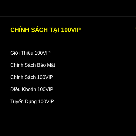
CHÍNH SÁCH TẠI 100VIP
Giới Thiệu 100VIP
Chính Sách Bảo Mật
Chính Sách 100VIP
Điều Khoản 100VIP
Tuyển Dụng 100VIP