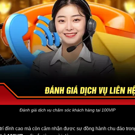
Đánh giá dịch vụ chăm sóc khách hàng tại 100VIP
 trí đỉnh cao mà còn cảm nhận được sự đồng hành chu đáo trong 